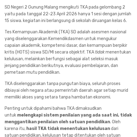
SD Negeri 2 Gunung Malang mengikuti TKA pada gelombang 2
yaitu pada tanggal 22-23 April 2026 hanya 1 sesi dengan jumlah
15 siswa. kegiatan ini berlangsung di sekolah diruangan kelas 6.
Tes Kemampuan Akademik
(TKA) SD adalah
asesmen nasional
yang diselenggarakan Kemendikdasmen untuk mengukur
capaian akademik, kompetensi dasar, dan kemampuan berpikir
kritis (HOTS) siswa SD/MI secara objektif
. TKA
tidak
menentukan
kelulusan, melainkan berfungsi sebagai alat seleksi masuk
jenjang pendidikan berikutnya, evaluasi pembelajaran, dan
pemetaan mutu pendidikan.
TKA diselenggarakan tanpa pungutan biaya, seluruh proses
dibiayai oleh negara atau pemerintah daerah agar setiap murid
memiliki akses yang setara tanpa hambatan ekonomi.
Penting untuk dipahami bahwa TKA dimaksudkan
untuk
melengkapi sistem penilaian yang ada saat ini, tidak
menggantikan penilaian oleh satuan pendidikan
. Oleh
karena itu,
hasil TKA tidak menentukan kelulusan
dari
satuan pendidikan, kelulusan tetap ditentukan oleh satuan